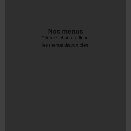
Nos menus
Cliquez ici pour afficher
les menus disponibles!