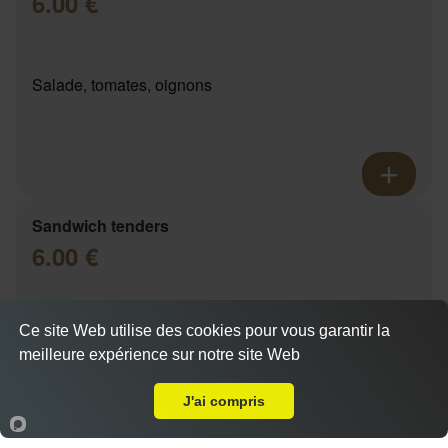
6.00 €
Salade, tomates, oignons
Sandwich tenders
6.00 €
Ce site Web utilise des cookies pour vous garantir la
Salade, tomates, oignons
meilleure expérience sur notre site Web
Livraison sur Marseille 13009
Actuellement fermé
J'ai compris
Accueil
Panier
Compte