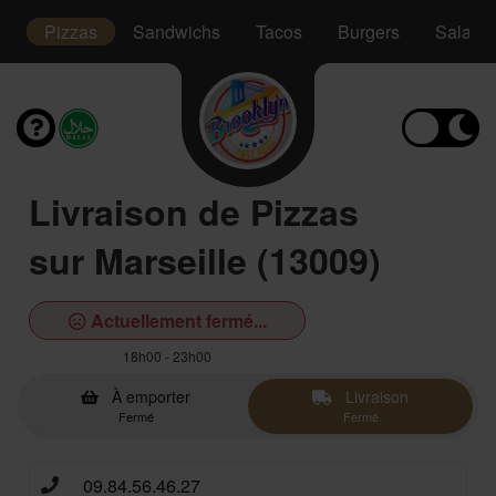
s
Pizzas
Sandwichs
Tacos
Burgers
Salade
Livraison de Pizzas
sur Marseille (13009)
Actuellement fermé...
18h00 - 23h00
À emporter
Livraison
Fermé
Fermé
09.84.56.46.27