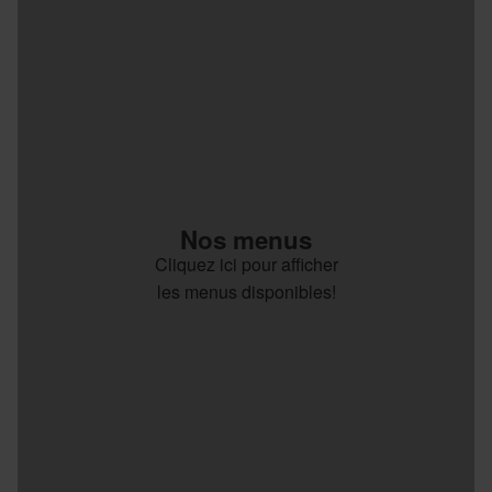
Nos menus
Cliquez ici pour afficher
les menus disponibles!