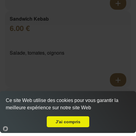
Sandwich Kebab
6.00 €
Salade, tomates, oignons
Sandwich tenders
Ce site Web utilise des cookies pour vous garantir la
6.00 €
meilleure expérience sur notre site Web
A Emporter sur Roquevaire
Actuellement fermé
J'ai compris
Salade, tomates, oignons
Accueil
Panier
Compte