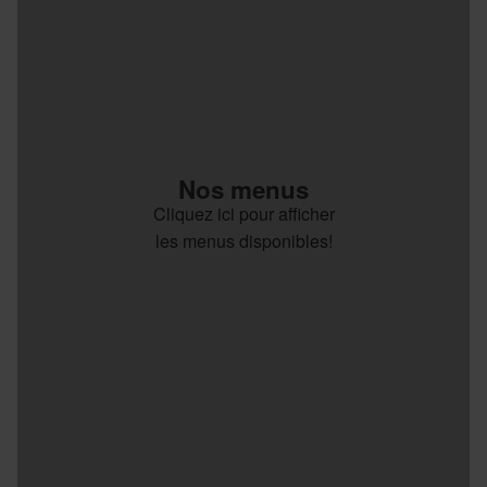
Nos menus
Cliquez ici pour afficher
les menus disponibles!