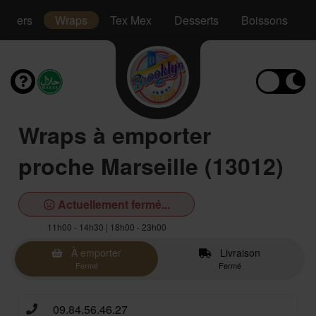
mmers
Wraps
Tex Mex
Desserts
Boissons
Wraps à emporter
proche Marseille (13012)
Actuellement fermé...
11h00 - 14h30 | 18h00 - 23h00
À emporter
Livraison
Fermé
Fermé
09.84.56.46.27