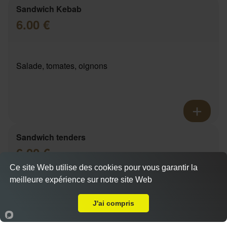
Sandwich Kebab
6.00 €
Salade, tomates, oignons
Sandwich tenders
6.00 €
Ce site Web utilise des cookies pour vous garantir la
meilleure expérience sur notre site Web
A Emporter sur Marseille 13012
Actuellement fermé
Salade, tomates, oignons
J'ai compris
Accueil
Panier
Compte