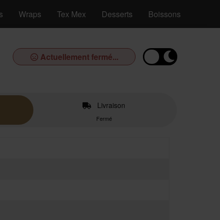
s
Wraps
Tex Mex
Desserts
Boissons
Actuellement fermé...
Livraison
Fermé