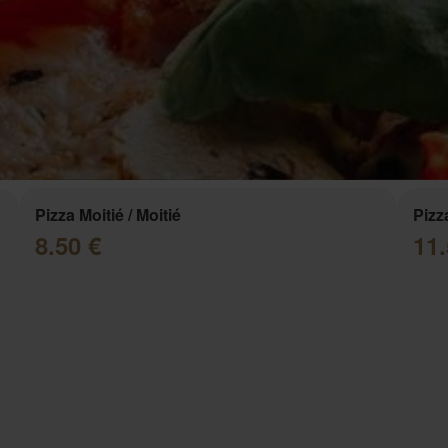
Pizza Moitié / Moitié
Pizz
8.50 €
11.