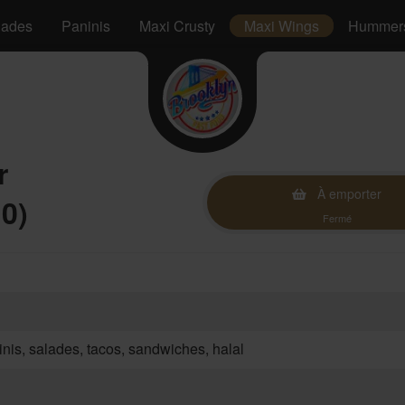
lades
Paninis
Maxi Crusty
Maxi Wings
Hummer
r
À emporter
0)
Fermé
inis, salades, tacos, sandwiches, halal