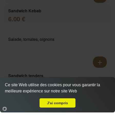
Sandwich Kebab
6.00 €
Salade, tomates, oignons
Sandwich tenders
6.00 €
Ce site Web utilise des cookies pour vous garantir la
meilleure expérience sur notre site Web
A Emporter sur Marseille 13008
Actuellement fermé
J'ai compris
Salade, tomates, oignons
Accueil
Panier
Compte