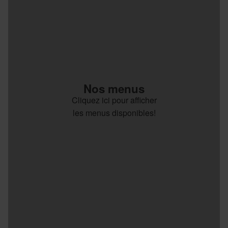
Nos menus
Cliquez ici pour afficher
les menus disponibles!