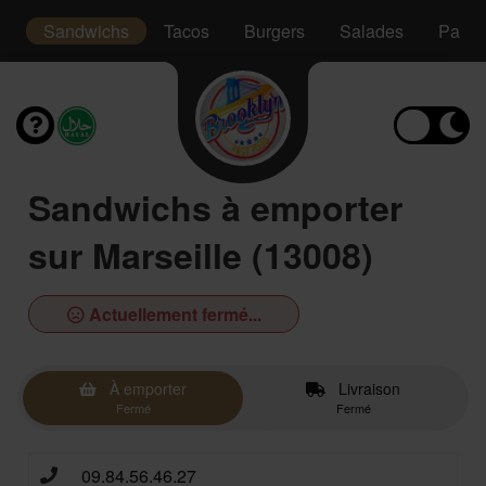
s
Sandwichs
Tacos
Burgers
Salades
Panin
Sandwichs à emporter
sur Marseille (13008)
Actuellement fermé...
À emporter
Livraison
Fermé
Fermé
09.84.56.46.27