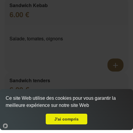
Sandwich Kebab
6.00 €
Salade, tomates, oignons
Sandwich tenders
6.00 €
Ce site Web utilise des cookies pour vous garantir la
meilleure expérience sur notre site Web
A Emporter sur Marseille 13006
Actuellement fermé
Salade, tomates, oignons
J'ai compris
Accueil
Panier
Compte