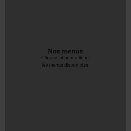
Nos menus
Cliquez ici pour afficher
les menus disponibles!