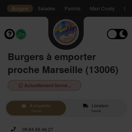
s
Burgers
Salades
Paninis
Maxi Crusty
Max
Burgers à emporter
proche Marseille (13006)
Actuellement fermé...
À emporter
Livraison
Fermé
Fermé
09.84.56.46.27