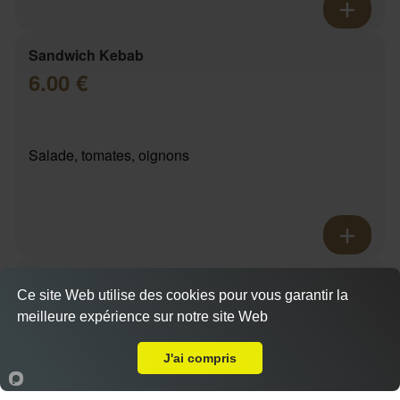
Sandwich Kebab
6.00 €
Salade, tomates, oignons
Sandwich tenders
Ce site Web utilise des cookies pour vous garantir la
6.00 €
meilleure expérience sur notre site Web
A Emporter sur Fosse sur Mer
Actuellement fermé
J'ai compris
Salade, tomates, oignons
Accueil
Panier
Compte