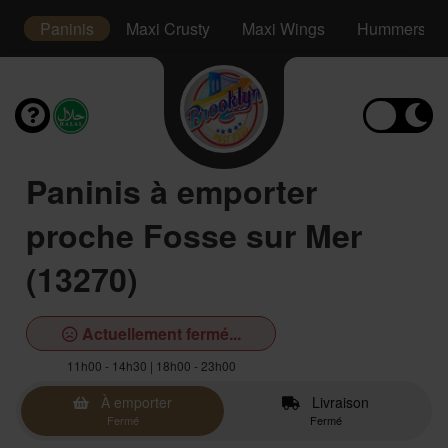
s
Paninis
Maxi Crusty
Maxi Wings
Hummers
Paninis à emporter
proche Fosse sur Mer
(13270)
Actuellement fermé...
11h00 - 14h30 | 18h00 - 23h00
À emporter
Livraison
Fermé
Fermé