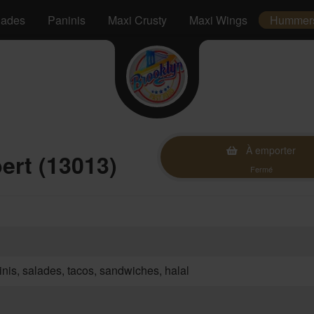
lades
Paninis
Maxi Crusty
Maxi Wings
Hummer
À emporter
rt (13013)
Fermé
inis, salades, tacos, sandwiches, halal