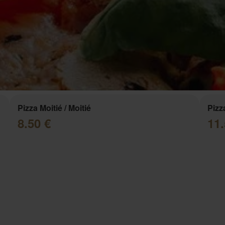
Pizza Moitié / Moitié
Pizz
8.50 €
11.