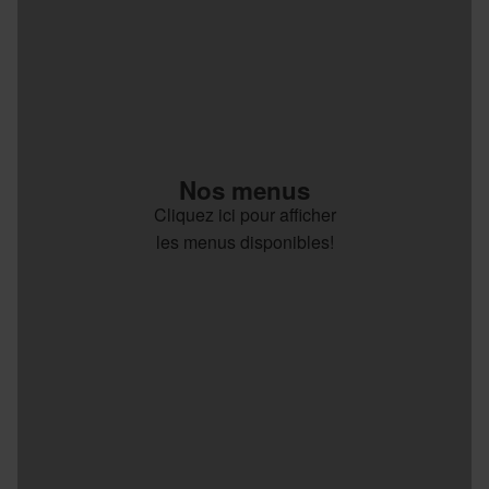
Nos menus
Cliquez ici pour afficher
les menus disponibles!