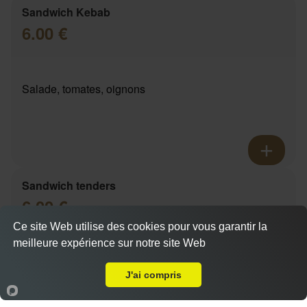
Sandwich Kebab
6.00 €
Salade, tomates, oignons
Sandwich tenders
6.00 €
Ce site Web utilise des cookies pour vous garantir la
meilleure expérience sur notre site Web
A Emporter sur Auriol
Actuellement fermé
Salade, tomates, oignons
J'ai compris
Accueil
Panier
Compte