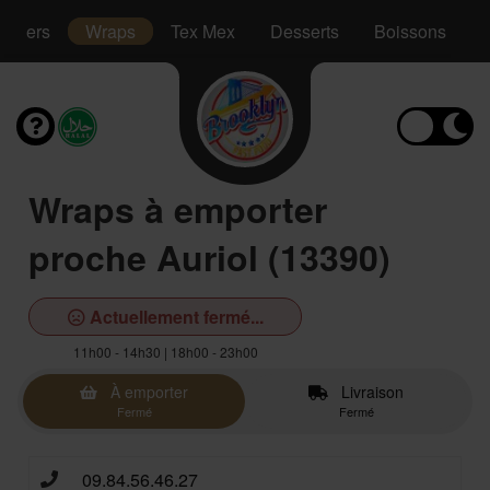
mmers
Wraps
Tex Mex
Desserts
Boissons
Wraps à emporter
proche Auriol (13390)
Actuellement fermé...
11h00 - 14h30 | 18h00 - 23h00
À emporter
Livraison
Fermé
Fermé
09.84.56.46.27